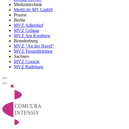
Medizintechnik
MediLife MT GmbH
Praxen
Berlin
MVZ Adlershof
MVZ Grünau
MVZ Am Kienberg
Brandenburg
MVZ "An der Havel"
MVZ Treuenbrietzen
Sachsen
MVZ Coswig
MVZ Radeburg