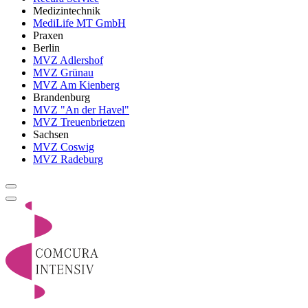
Medizintechnik
MediLife MT GmbH
Praxen
Berlin
MVZ Adlershof
MVZ Grünau
MVZ Am Kienberg
Brandenburg
MVZ "An der Havel"
MVZ Treuenbrietzen
Sachsen
MVZ Coswig
MVZ Radeburg