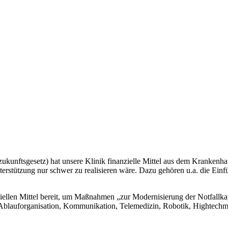
unftsgesetz) hat unsere Klinik finanzielle Mittel aus dem Krankenhau
terstützung nur schwer zu realisieren wäre. Dazu gehören u.a. die Einf
llen Mittel bereit, um Maßnahmen „zur Modernisierung der Notfallkapa
, Ablauforganisation, Kommunikation, Telemedizin, Robotik, Hightech