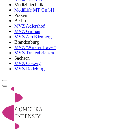
Medizintechnik
MediLife MT GmbH
Praxen
Berlin
MVZ Adlershof
MVZ Grünau
MVZ Am Kienberg
Brandenburg
MVZ "An der Havel"
MVZ Treuenbrietzen
Sachsen
MVZ Coswig
MVZ Radeburg