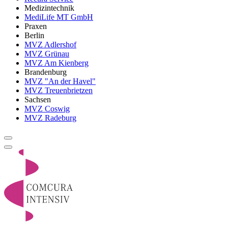
Medizintechnik
MediLife MT GmbH
Praxen
Berlin
MVZ Adlershof
MVZ Grünau
MVZ Am Kienberg
Brandenburg
MVZ "An der Havel"
MVZ Treuenbrietzen
Sachsen
MVZ Coswig
MVZ Radeburg