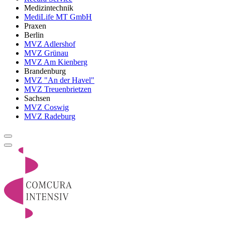
Medizintechnik
MediLife MT GmbH
Praxen
Berlin
MVZ Adlershof
MVZ Grünau
MVZ Am Kienberg
Brandenburg
MVZ "An der Havel"
MVZ Treuenbrietzen
Sachsen
MVZ Coswig
MVZ Radeburg