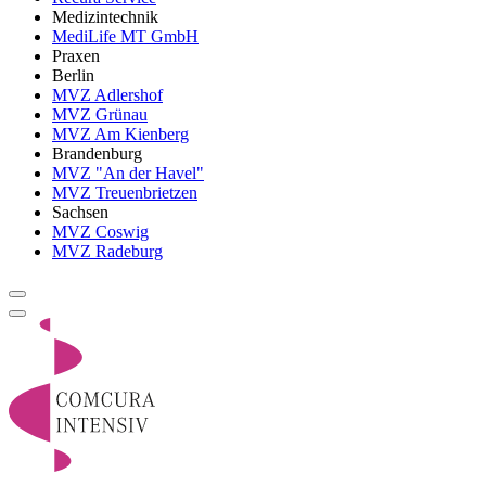
Medizintechnik
MediLife MT GmbH
Praxen
Berlin
MVZ Adlershof
MVZ Grünau
MVZ Am Kienberg
Brandenburg
MVZ "An der Havel"
MVZ Treuenbrietzen
Sachsen
MVZ Coswig
MVZ Radeburg